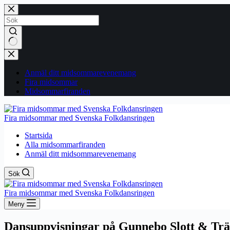
Hoppa
till
innehåll
Inga
resultat
Anmäl ditt midsommarevenemang
Fira midsommar
Midsommarfiranden
Fira midsommar med Svenska Folkdansringen
Startsida
Alla midsommarfiranden
Anmäl ditt midsommarevenemang
Sök
Fira midsommar med Svenska Folkdansringen
Meny
Dansuppvisningar på Gunnebo Slott & Tr