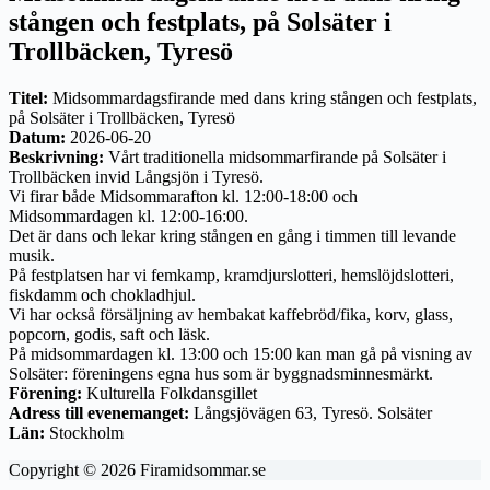
stången och festplats, på Solsäter i
Trollbäcken, Tyresö
Titel:
Midsommardagsfirande med dans kring stången och festplats,
på Solsäter i Trollbäcken, Tyresö
Datum:
2026-06-20
Beskrivning:
Vårt traditionella midsommarfirande på Solsäter i
Trollbäcken invid Långsjön i Tyresö.
Vi firar både Midsommarafton kl. 12:00-18:00 och
Midsommardagen kl. 12:00-16:00.
Det är dans och lekar kring stången en gång i timmen till levande
musik.
På festplatsen har vi femkamp, kramdjurslotteri, hemslöjdslotteri,
fiskdamm och chokladhjul.
Vi har också försäljning av hembakat kaffebröd/fika, korv, glass,
popcorn, godis, saft och läsk.
På midsommardagen kl. 13:00 och 15:00 kan man gå på visning av
Solsäter: föreningens egna hus som är byggnadsminnesmärkt.
Förening:
Kulturella Folkdansgillet
Adress till evenemanget:
Långsjövägen 63, Tyresö. Solsäter
Län:
Stockholm
Copyright © 2026 Firamidsommar.se