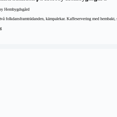
rsby Hembygdsgård
 två folkdansframträdanden, kämpalekar. Kaffeservering med hembakt, sk
ng